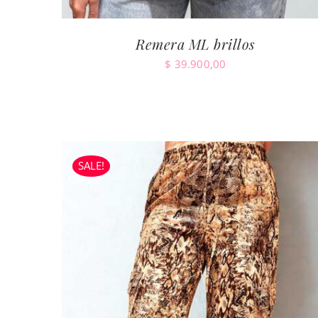
Remera ML brillos
$
39.900,00
SALE!