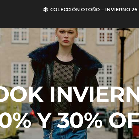
COLECCIÓN OTOÑO – INVIERNO’26
OOK INVIER
0% Y 30% O