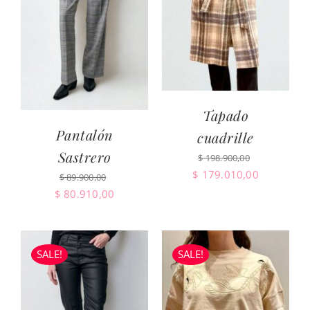
Tapado
Pantalón
cuadrille
Sastrero
$
198.900,00
El
El
$
179.010,00
$
89.900,00
precio
precio
El
El
$
80.910,00
original
actual
precio
precio
era:
es:
original
actual
$ 198.900,00.
$ 179.010
era:
es:
SALE!
SALE!
$ 89.900,00.
$ 80.910,00.