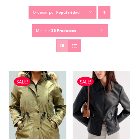
Ordenar por
Popularidad
TEMPORADAS
Mostrar
36 Productos
TU COMPRA
BUSCAR
POR:
SALE!
SALE!