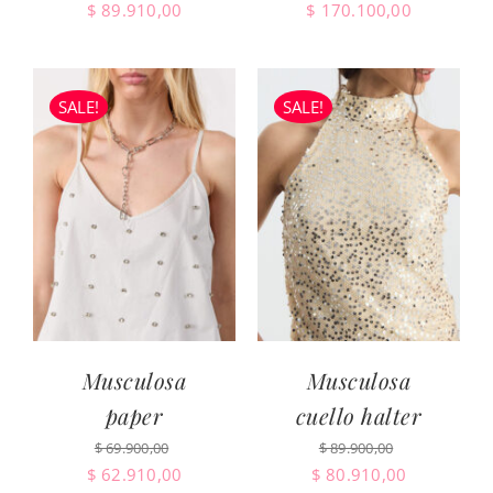
El
El
El
El
$
89.910,00
$
170.100,00
precio
precio
precio
precio
original
actual
original
actual
era:
es:
era:
es:
SALE!
SALE!
$ 99.900,00.
$ 89.910,00.
$ 189.000,00.
$ 170.100
Musculosa
Musculosa
paper
cuello halter
$
69.900,00
$
89.900,00
El
El
El
El
$
62.910,00
$
80.910,00