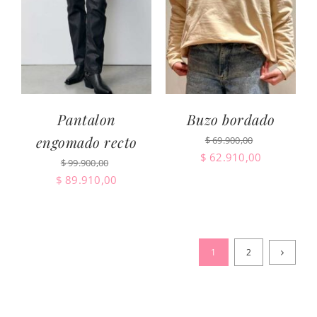
Pantalon
Buzo bordado
engomado recto
$
69.900,00
El
El
$
62.910,00
$
99.900,00
precio
precio
El
El
$
89.910,00
original
actual
precio
precio
era:
es:
original
actual
$ 69.900,00.
$ 62.910,0
era:
es:
$ 99.900,00.
$ 89.910,00.
1
2