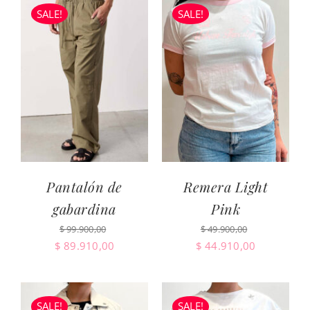
era:
es:
SALE!
SALE!
$ 89.900,00.
$ 80.910,0
Pantalón de
Remera Light
gabardina
Pink
$
99.900,00
$
49.900,00
El
El
El
El
$
89.910,00
$
44.910,00
precio
precio
precio
precio
original
actual
original
actual
era:
es:
era:
es:
SALE!
SALE!