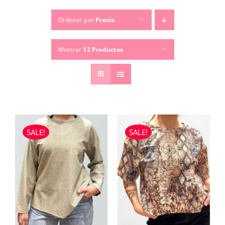
Ordenar por
Precio
TEMPORADAS
Mostrar
12 Productos
TU COMPRA
BUSCAR
POR:
SALE!
SALE!