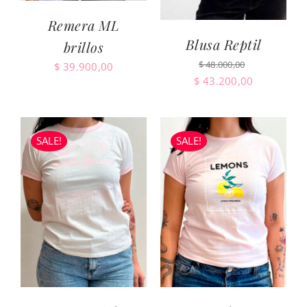
Remera ML
Blusa Reptil
brillos
$
48.000,00
$
39.900,00
El
El
$
43.200,00
precio
precio
original
actual
era:
es:
SALE!
SALE!
$ 48.000,00.
$ 43.200,0