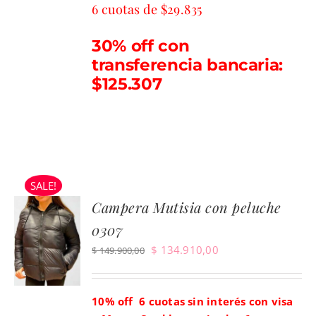
6 cuotas de $29.835
30% off con
transferencia bancaria:
$125.307
SALE!
Campera Mutisia con peluche
0307
El
El
$
134.910,00
$
149.900,00
precio
precio
original
actual
10% off 6 cuotas sin interés con visa
era:
es: