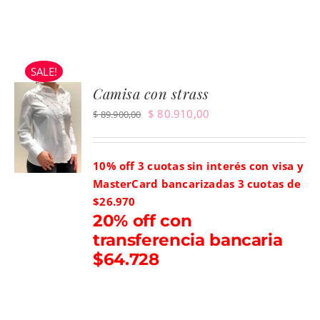
SALE!
Camisa con strass
El
El
$
80.910,00
$
89.900,00
precio
precio
original
actual
10% off 3 cuotas sin interés con visa y
era:
es:
MasterCard bancarizadas
3 cuotas de
$ 89.900,00.
$ 80.910,00.
$26.970
20% off con
transferencia bancaria
$64.728