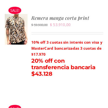
SALE!
Remera manga corta print
El
El
$
53.910,00
$
59.900,00
precio
precio
original
actual
10% off 3 cuotas sin interés con visa y
era:
es:
MasterCard bancarizadas
3 cuotas de
$ 59.900,00.
$ 53.910,00.
$17.970
20% off con
transferencia bancaria
$43.128