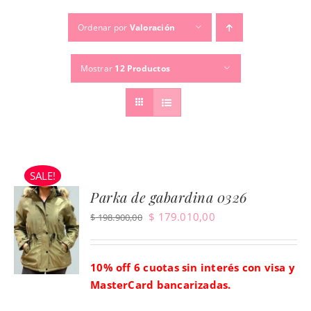
Ordenar por
Valoración
TEMPORADAS
Mostrar
12 Productos
TU COMPRA
BUSCAR
POR:
SALE!
Parka de gabardina 0326
El
El
$
179.010,00
$
198.900,00
precio
precio
original
actual
10% off 6 cuotas sin interés con visa y
era:
es:
MasterCard bancarizadas.
$ 198.900,00.
$ 179.010,00.