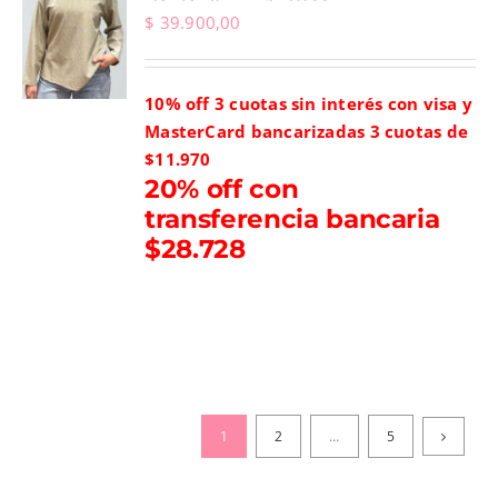
$
39.900,00
10% off 3 cuotas sin interés con visa y
MasterCard bancarizadas
3 cuotas de
$11.970
20% off con
transferencia bancaria
$28.728
1
2
…
5