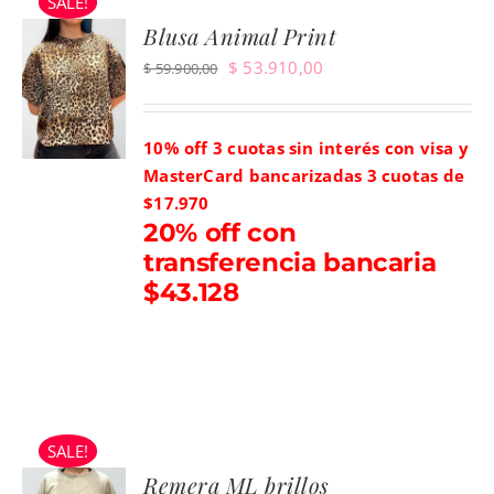
SALE!
Blusa Animal Print
El
El
$
53.910,00
$
59.900,00
precio
precio
original
actual
10% off 3 cuotas sin interés con visa y
era:
es:
MasterCard bancarizadas
3 cuotas de
$ 59.900,00.
$ 53.910,00.
$17.970
20% off con
transferencia bancaria
$43.128
SALE!
Remera ML brillos