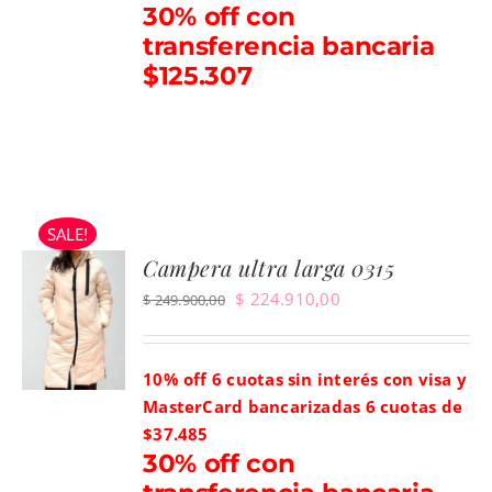
30% off con
transferencia bancaria
$125.307
SALE!
Campera ultra larga 0315
El
El
$
224.910,00
$
249.900,00
precio
precio
original
actual
10% off 6 cuotas sin interés con visa y
era:
es:
MasterCard bancarizadas
6 cuotas de
$ 249.900,00.
$ 224.910,00.
$37.485
30% off con