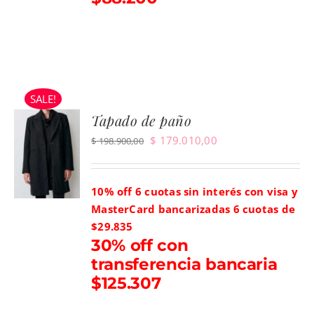
SALE!
Tapado de paño
El
El
$
179.010,00
$
198.900,00
precio
precio
original
actual
10% off 6 cuotas sin interés con visa y
era:
es:
MasterCard bancarizadas
6 cuotas de
$ 198.900,00.
$ 179.010,00.
$29.835
30% off con
transferencia bancaria
$125.307