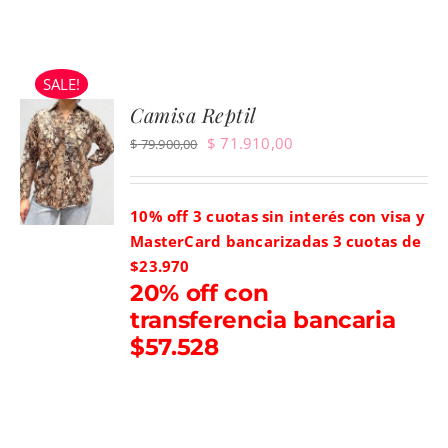
SALE!
Camisa Reptil
El
El
$
71.910,00
$
79.900,00
precio
precio
original
actual
10% off 3 cuotas sin interés con visa y
era:
es:
MasterCard bancarizadas
3 cuotas de
$ 79.900,00.
$ 71.910,00.
$23.970
20% off con
transferencia bancaria
$57.528