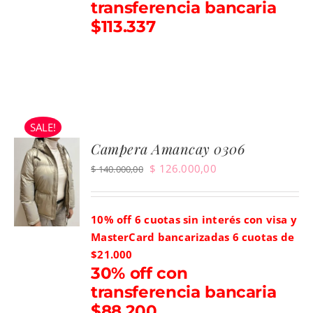
transferencia bancaria
$113.337
SALE!
Campera Amancay 0306
El
El
$
126.000,00
$
140.000,00
precio
precio
original
actual
10% off 6 cuotas sin interés con visa y
era:
es:
MasterCard bancarizadas
6 cuotas de
$ 140.000,00.
$ 126.000,00.
$21.000
30% off con
transferencia bancaria
$88.200