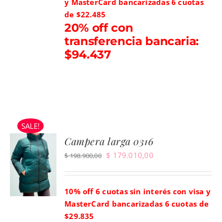
y MasterCard bancarizadas
6 cuotas
$ 149.900,00.
$ 134.910,00.
de $22.485
20% off con
transferencia bancaria:
$94.437
SALE!
Campera larga 0316
El
El
$
179.010,00
$
198.900,00
precio
precio
original
actual
10% off 6 cuotas sin interés con visa y
era:
es:
MasterCard bancarizadas
6 cuotas de
$ 198.900,00.
$ 179.010,00.
$29.835