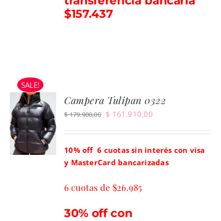
transferencia bancaria
$157.437
SALE!
Campera Tulipan 0322
El
El
$
161.910,00
$
179.900,00
precio
precio
original
actual
10% off 6
cuotas sin interés con visa
era:
es:
y MasterCard bancarizadas
$ 179.900,00.
$ 161.910,00.
6 cuotas de $26.985
30% off con