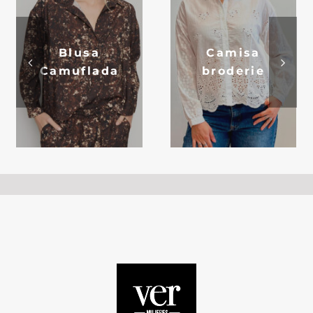
TEMPORADAS
Blusa
Camisa
Camuflada
broderie
TU COMPRA
BUSCAR
POR: