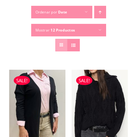
Ordenar por
Date
TEMPORADAS
Mostrar
12 Productos
TU COMPRA
BUSCAR
POR:
SALE!
SALE!