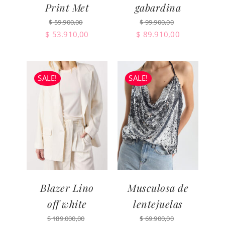
Print Met
gabardina
$
59.900,00
$
99.900,00
El
El
El
El
$
53.910,00
$
89.910,00
precio
precio
precio
precio
original
actual
original
actual
era:
es:
era:
es:
SALE!
SALE!
$ 59.900,00.
$ 53.910,00.
$ 99.900,00.
$ 89.910,00.
Blazer Lino
Musculosa de
off white
lentejuelas
$
189.000,00
$
69.900,00