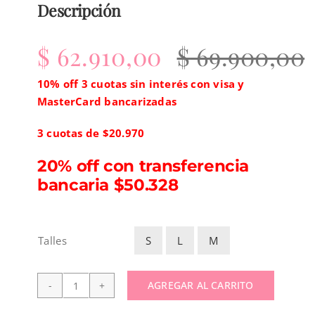
Descripción
$
62.910,00
$
69.900,00
E
E
10% off 3 cuotas sin interés con visa y
MasterCard bancarizadas
3 cuotas de $20.970
o
a
20% off con transferencia
e
e
bancaria $50.328
$
$
S
L
M
Talles

AGREGAR AL CARRITO
Musculosa
paper