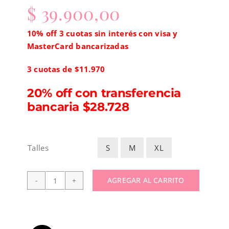
$
39.900,00
10% off 3 cuotas sin interés con visa y
MasterCard bancarizadas
3 cuotas de $11.970
20% off con transferencia
bancaria $28.728
S
M
XL
Talles

AGREGAR AL CARRITO
Remera
ML
brillos
cantidad