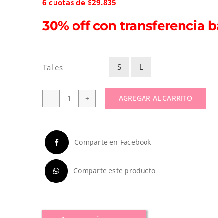
6 cuotas de $29.835
30% off con transferencia b
S
L
Talles

AGREGAR AL CARRITO
Tapado
de
Paño
ultra
Comparte en Facebook
largo
cantidad
Comparte este producto