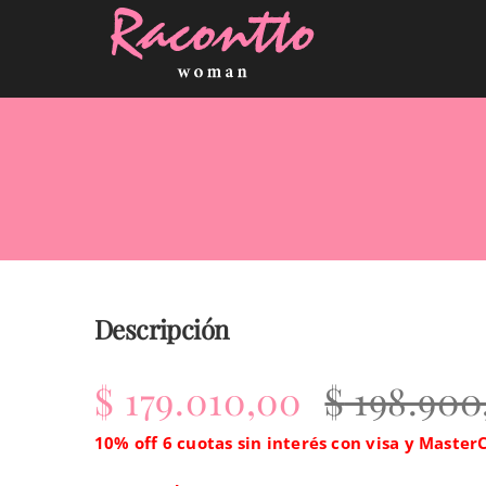
Skip
to
content
Descripción
$
179.010,00
$
198.900
10% off 6 cuotas sin interés con visa y Maste