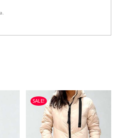
a.
SALE!