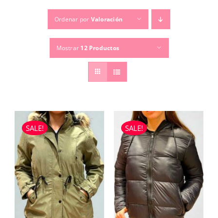
Ordenar por
Valoración
TEMPORADAS
Mostrar
12 Productos
TU COMPRA
BUSCAR
POR:
SALE!
SALE!