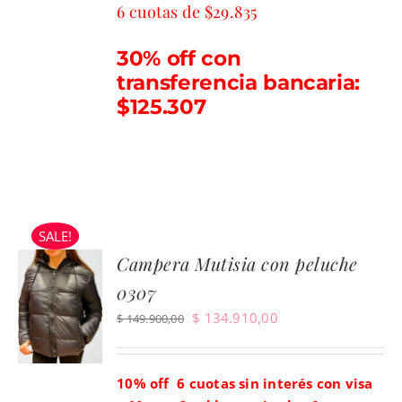
6 cuotas de $29.835
30% off con
transferencia bancaria:
$125.307
SALE!
Campera Mutisia con peluche
0307
El
El
$
134.910,00
$
149.900,00
precio
precio
original
actual
10% off 6 cuotas sin interés con visa
era:
es: