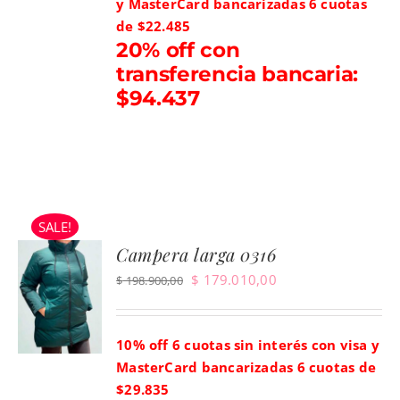
y MasterCard bancarizadas
6 cuotas
$ 149.900,00.
$ 134.910,00.
de $22.485
20% off con
transferencia bancaria:
$94.437
SALE!
Campera larga 0316
El
El
$
179.010,00
$
198.900,00
precio
precio
original
actual
10% off 6 cuotas sin interés con visa y
era:
es:
MasterCard bancarizadas
6 cuotas de
$ 198.900,00.
$ 179.010,00.
$29.835