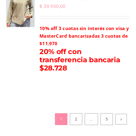
$
39.900,00
10% off 3 cuotas sin interés con visa y
MasterCard bancarizadas
3 cuotas de
$11.970
20% off con
transferencia bancaria
$28.728
1
2
…
5