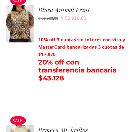
SALE!
Blusa Animal Print
El
El
$
53.910,00
$
59.900,00
precio
precio
original
actual
10% off 3 cuotas sin interés con visa y
era:
es:
MasterCard bancarizadas
3 cuotas de
$ 59.900,00.
$ 53.910,00.
$17.970
20% off con
transferencia bancaria
$43.128
SALE!
Remera ML brillos