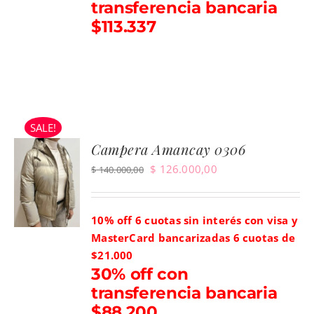
transferencia bancaria
$113.337
SALE!
Campera Amancay 0306
El
El
$
126.000,00
$
140.000,00
precio
precio
original
actual
10% off 6 cuotas sin interés con visa y
era:
es:
MasterCard bancarizadas
6 cuotas de
$ 140.000,00.
$ 126.000,00.
$21.000
30% off con
transferencia bancaria
$88.200