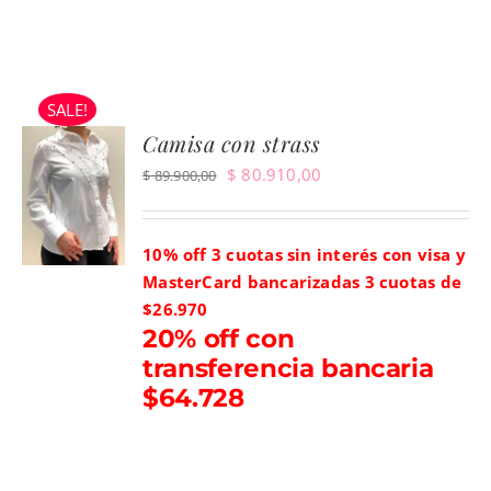
SALE!
Camisa con strass
El
El
$
80.910,00
$
89.900,00
precio
precio
original
actual
10% off 3 cuotas sin interés con visa y
era:
es:
MasterCard bancarizadas
3 cuotas de
$ 89.900,00.
$ 80.910,00.
$26.970
20% off con
transferencia bancaria
$64.728