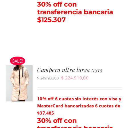
30% off con
transferencia bancaria
$125.307
SALE!
Campera ultra larga 0315
El
El
$
224.910,00
$
249.900,00
precio
precio
original
actual
10% off 6 cuotas sin interés con visa y
era:
es:
MasterCard bancarizadas
6 cuotas de
$ 249.900,00.
$ 224.910,00.
$37.485
30% off con