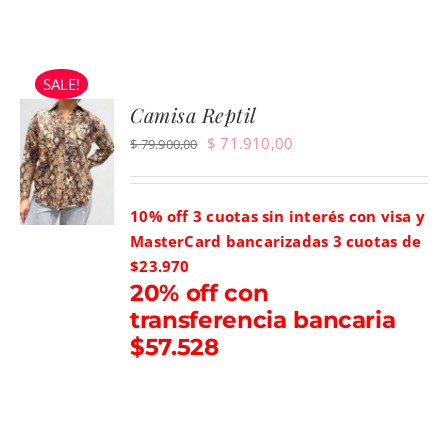
SALE!
Camisa Reptil
El
El
$
71.910,00
$
79.900,00
precio
precio
original
actual
10% off 3 cuotas sin interés con visa y
era:
es:
MasterCard bancarizadas
3 cuotas de
$ 79.900,00.
$ 71.910,00.
$23.970
20% off con
transferencia bancaria
$57.528