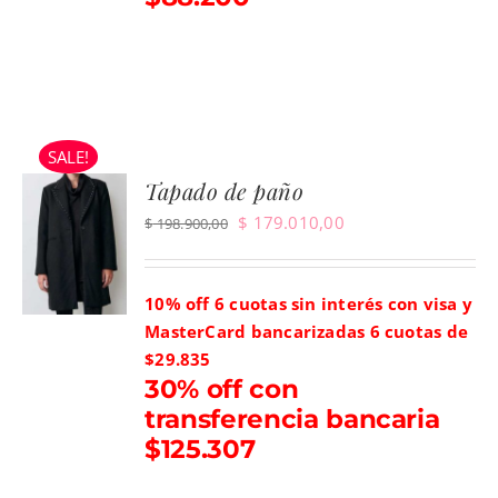
SALE!
Tapado de paño
El
El
$
179.010,00
$
198.900,00
precio
precio
original
actual
10% off 6 cuotas sin interés con visa y
era:
es:
MasterCard bancarizadas
6 cuotas de
$ 198.900,00.
$ 179.010,00.
$29.835
30% off con
transferencia bancaria
$125.307