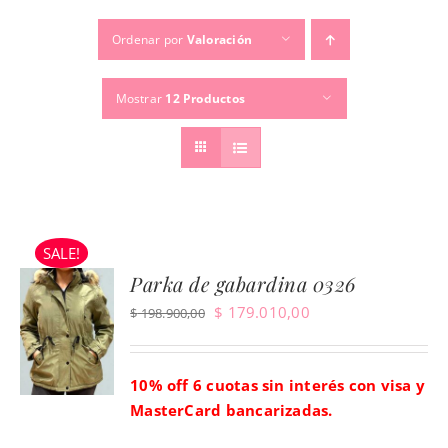
Ordenar por
Valoración
TEMPORADAS
Mostrar
12 Productos
TU COMPRA
BUSCAR
POR:
SALE!
Parka de gabardina 0326
El
El
$
179.010,00
$
198.900,00
precio
precio
original
actual
10% off 6 cuotas sin interés con visa y
era:
es:
MasterCard bancarizadas.
$ 198.900,00.
$ 179.010,00.