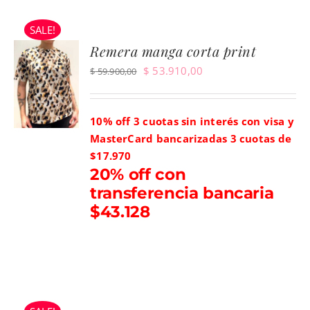
SALE!
Remera manga corta print
El
El
$
53.910,00
$
59.900,00
precio
precio
original
actual
10% off 3 cuotas sin interés con visa y
era:
es:
MasterCard bancarizadas
3 cuotas de
$ 59.900,00.
$ 53.910,00.
$17.970
20% off con
transferencia bancaria
$43.128