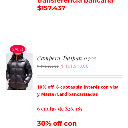
transferencia bancaria
$157.437
SALE!
Campera Tulipan 0322
El
El
$
161.910,00
$
179.900,00
precio
precio
original
actual
10% off 6
cuotas sin interés con visa
era:
es:
y MasterCard bancarizadas
$ 179.900,00.
$ 161.910,00.
6 cuotas de $26.985
30% off con