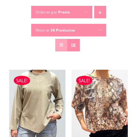
Ordenar por
Precio
TEMPORADAS
Mostrar
36 Productos
TU COMPRA
BUSCAR
POR:
SALE!
SALE!