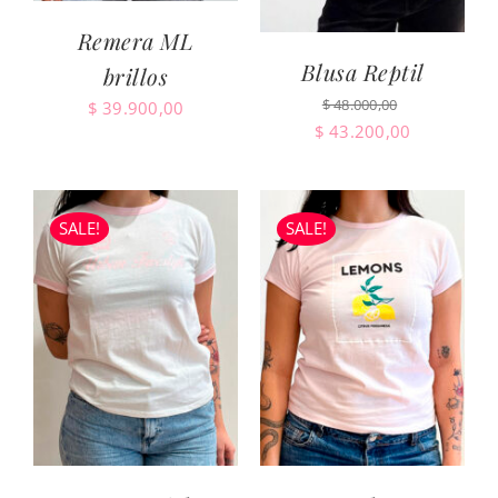
Remera ML
Blusa Reptil
brillos
$
48.000,00
$
39.900,00
El
El
$
43.200,00
precio
precio
original
actual
era:
es:
SALE!
SALE!
$ 48.000,00.
$ 43.200,0